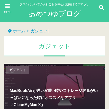
ブログについてのあれこれを中心に投稿するブログ。
あめつゆブログ
MENU
ホーム
ガジェット
ガジェット
ガジェット
MacBookAirが遅い&重い時やストレージ容量がい
っぱいになった時にオススメなアプリ
「CleanMyMac X」