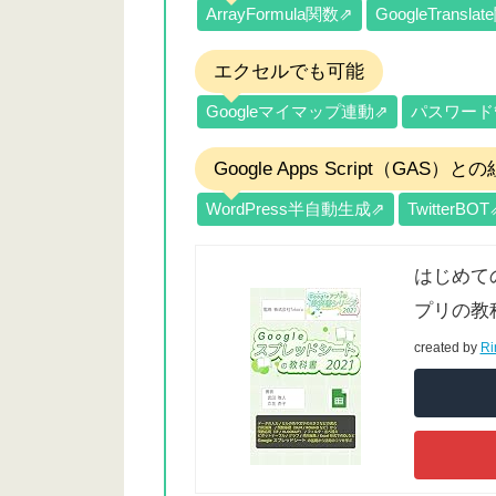
ArrayFormula関数⇗
GoogleTransla
エクセルでも可能
Googleマイマップ連動⇗
パスワード
Google Apps Script（GAS）
WordPress半自動生成⇗
TwitterBOT
はじめての
プリの教
created by
Ri