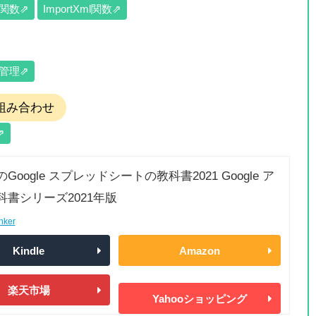
te関数⇗
ImportXml関数⇗
管理⇗
との組み合わせ
⇗
Google スプレッドシートの教科書2021 Google ア
科書シリーズ2021年版
nker
Kindle
Amazon
楽天市場
Yahooショッピング