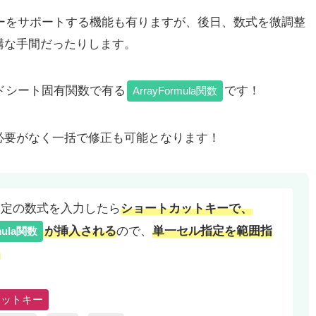
コピーをサポートする機能も有りますが、後日、数式を微調整
構な手間だったりします。
ッドシート固有関数で有る
です！
ArrayFormula関数
必要がなく一括で修正も可能となります！
指定の数式を入力したら
ショートカットキーで、
が挿入される
ので、
単一セル指定を範囲指
mula関数
！
カットキー