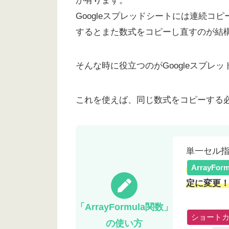
が有ります。
Googleスプレッドシートには連続
するとまた数式をコピーし直すのが結
そんな時に役立つのがGoogleスプレ
これを使えば、同じ数式をコピーする
単一セル
ArrayFor
定に変更
「ArrayFormula関数」
ショート
の使い方