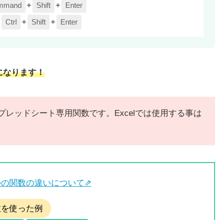
+
+
mmand
Shift
Enter
：
+
+
Ctrl
Shift
Enter
になります！
eスプレッドシート専用関数です。Excelでは使用する事は
セルの関数の違いについて⇗
数を使った例