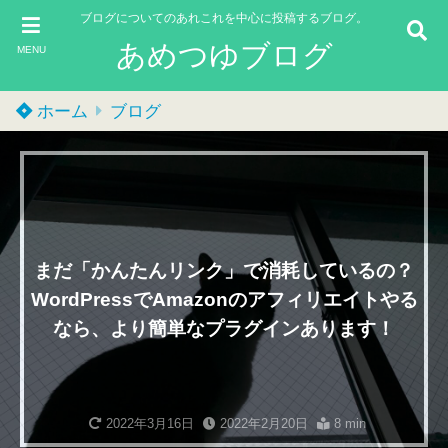
ブログについてのあれこれを中心に投稿するブログ。
あめつゆブログ
MENU
ホーム
ブログ
まだ「かんたんリンク」で消耗しているの？
WordPressでAmazonのアフィリエイトやる
なら、より簡単なプラグインあります！
2022年3月16日
2022年2月20日
8 min