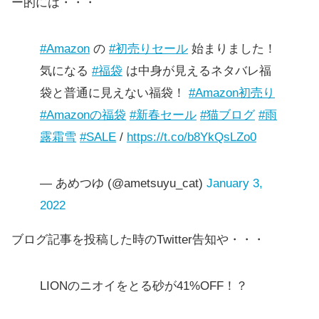
ー的には・・・
#Amazon
の
#初売りセール
始まりました！
気になる
#福袋
は中身が見えるネタバレ福
袋と普通に見えない福袋！
#Amazon初売り
#Amazonの福袋
#新春セール
#猫ブログ
#雨
露霜雪
#SALE
/
https://t.co/b8YkQsLZo0
— あめつゆ (@ametsuyu_cat)
January 3,
2022
ブログ記事を投稿した時のTwitter告知や・・・
LIONのニオイをとる砂が41%OFF！？