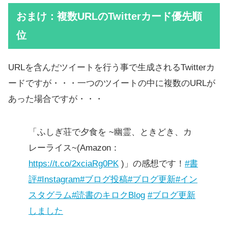
おまけ：複数URLのTwitterカード優先順
位
URLを含んだツイートを行う事で生成されるTwitterカ
ードですが・・・一つのツイートの中に複数のURLが
あった場合ですが・・・
「ふしぎ荘で夕食を ~幽霊、ときどき、カ
レーライス~(Amazon：
https://t.co/2xciaRg0PK
)」の感想です！
#書
評
#Instagram
#ブログ投稿
#ブログ更新
#イン
スタグラム
#読書のキロクBlog
#ブログ更新
しました