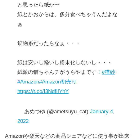
と思ったら紙か〜
紙とかおからは、多分食べちゃうんだよな
ぁ
鉱物系だったらなぁ・・・
紙は安いし軽いし粉末化しないし・・・
紙派の猫ちゃんチがうらやまです！
#猫砂
#Amazon
#Amazon初売り
https://t.co/I3NdfIlYhY
— あめつゆ (@ametsuyu_cat)
January 4,
2022
Amazonや楽天などの商品シェアなどに使う事が出来